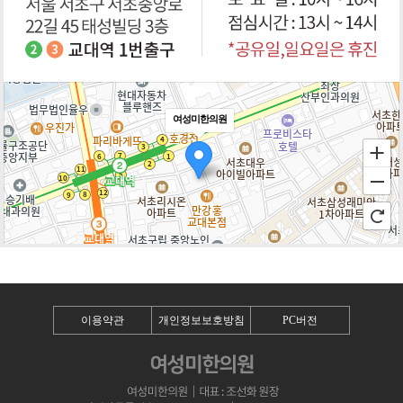
여성미한의원
100m
로드뷰
길찾기
지도 크게 보기
이용약관
개인정보보호방침
PC버전