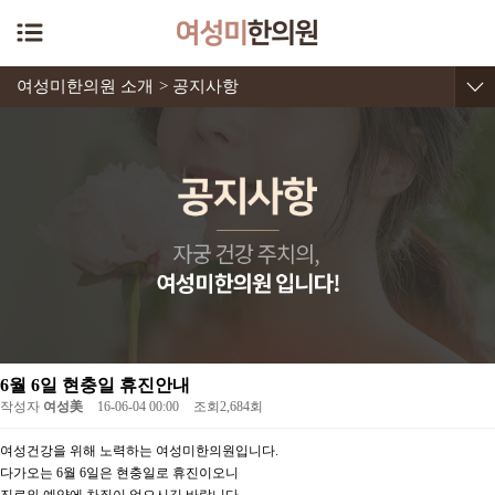
여성미한의원 소개
> 공지사항
6월 6일 현충일 휴진안내
작성자
여성美
16-06-04 00:00
조회
2,684회
여성건강을 위해 노력하는 여성미한의원입니다.
다가오는 6월 6일은 현충일로 휴진이오니