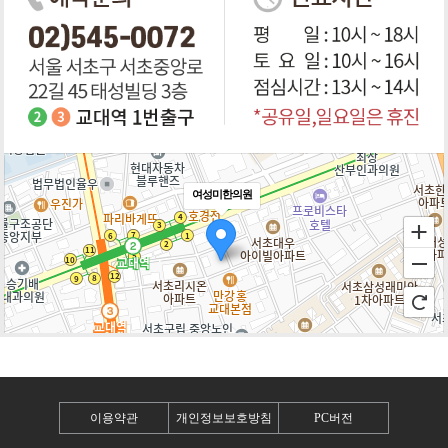
여성미한의원
100m
로드뷰
길찾기
지도 크게 보기
이용약관
개인정보보호방침
PC버전