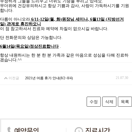
무성하게 그늘을 드리우고 더위도 기승을 부리고 있네요
.
무더위에 건강유의하시고 항상 기쁨과 감사
,
사랑이 가득하시기를 기원
합니다
.
다름이 아니오라
6/11-12
일
(
월
,
화
)
원장님 세미나
, 6
월
13
일
(
지방선거
일
)
관계로 휴진하오니
이 점 참고하셔서 진료와
예약에 차질이 없으시길 바랍니다
.
단 전화문의와 상담은 가능합니다
.
6
월
14
일
(
목요일
)
정상진료합니다
.
항상
내원하시는 한 분 한 분 가족과 같은 마음으로 성심을
다해 진료하
겠습니다
.^^
21.07.30
이전글
2021년 여름 휴가 안내(8/2~8/4)
수정
삭제
목록