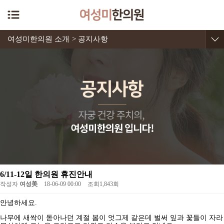
여성미한의원 소개
> 공지사항
6/11-12일 한의원 휴진안내
작성자
여성美
18-06-09 00:00
조회
1,843회
안녕하세요
.
나무에 새싹이 돋아나던 계절 봄이 엇그제 같은데 벌써 잎과 꽃들이 자라