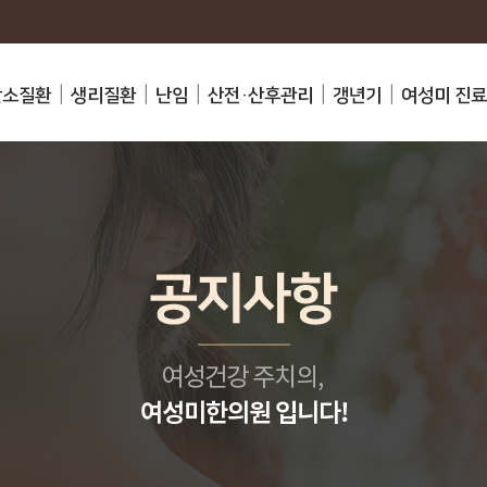
난소질환
생리질환
난임
산전·산후관리
갱년기
여성미 진