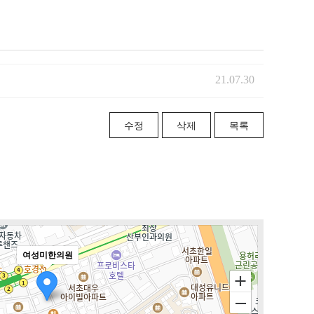
21.07.30
수정
삭제
목록
여성미한의원