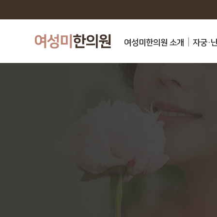
여성미한의원 소개
자궁·