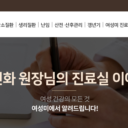
난소질환
생리질환
난임
산전·산후관리
갱년기
여성미 진