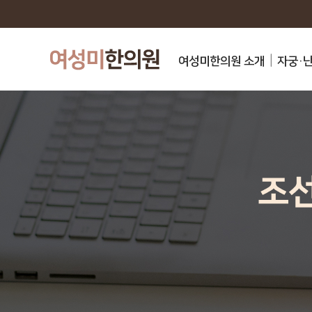
여성미한의원 소개
자궁·