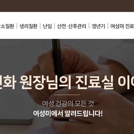
난소질환
생리질환
난임
산전·산후관리
갱년기
여성미 진