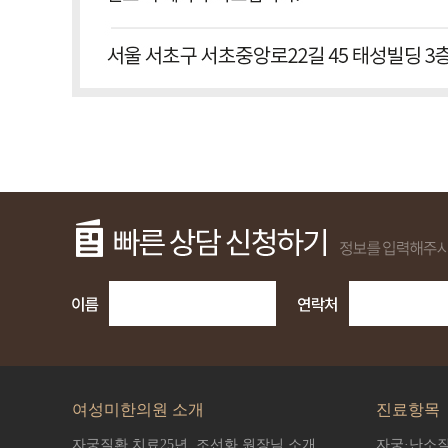
여성미한의원 소개
진료항목
자궁질환 치료25년,
조선화 원장님 소개
자궁·난소