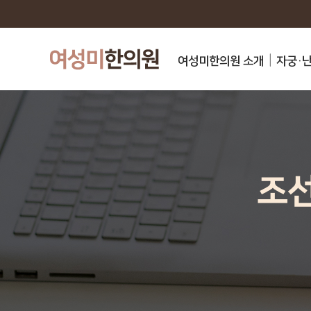
여성미한의원 소개
자궁·