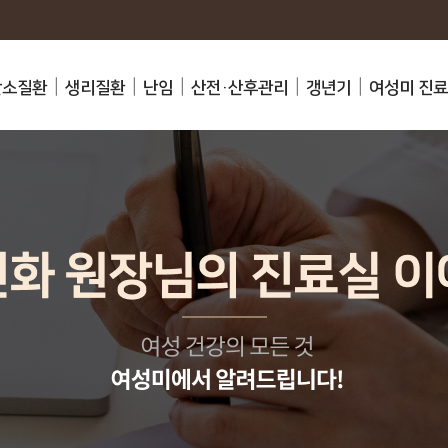
난소질환
생리질환
난임
산전·산후관리
갱년기
여성미 진