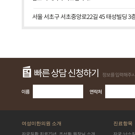
여성미한의원 소개
진료항목
자궁질환 치료25년,
조선화 원장님 소개
자궁·난소