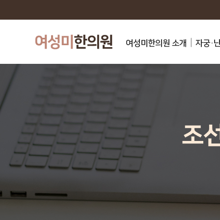
여성미한의원 소개
자궁·