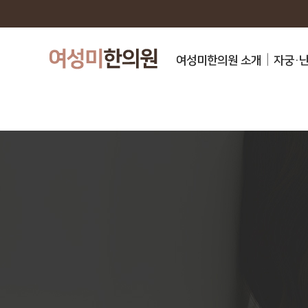
여성미한의원 소개
자궁·