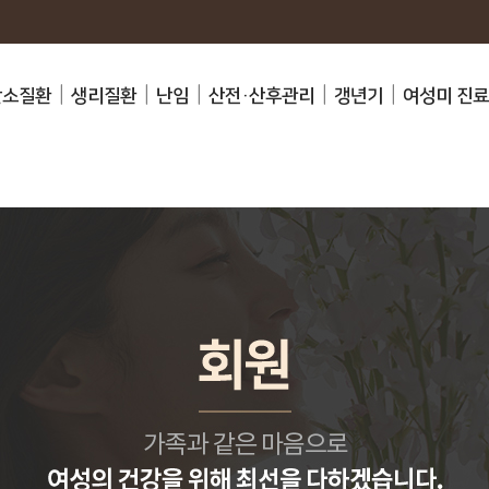
난소질환
생리질환
난임
산전·산후관리
갱년기
여성미 진