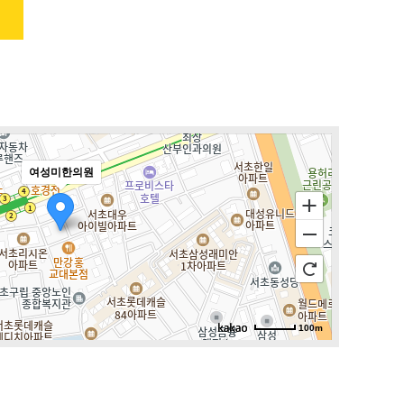
여성미한의원
100m
로드뷰
길찾기
지도 크게 보기