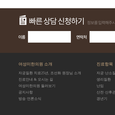
여성미한의원 소개
진료항목
자궁질환 치료25년,
조선화 원장님 소개
자궁·난소
진료안내 & 오시는 길
생리질환
여성미한의원 둘러보기
난임
공지사항
산전·산후
방송·언론소식
갱년기