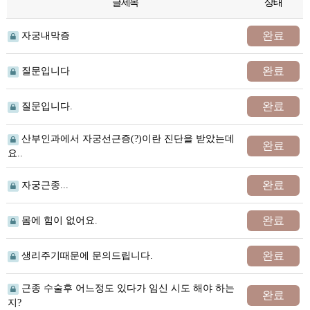
글제목
상태
완료
자궁내막증
완료
질문입니다
완료
질문입니다.
산부인과에서 자궁선근증(?)이란 진단을 받았는데
완료
요..
완료
자궁근종...
완료
몸에 힘이 없어요.
완료
생리주기때문에 문의드립니다.
근종 수술후 어느정도 있다가 임신 시도 해야 하는
완료
지?