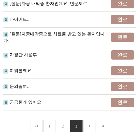
완료
[질문]자궁 내막증 환자인데요..변문제로..
완료
다이어트...
[질문]자궁내막증으로 치료를 받고 있는 환자입니
완료
다.
완료
자경단 사용후
완료
여쭤볼께요!
완료
문의좀여...
완료
궁금한게 있어요
1
2
3