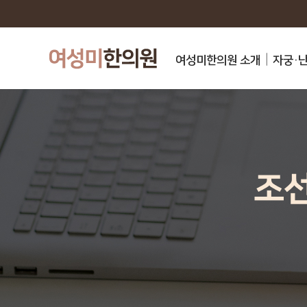
여성미한의원 소개
자궁·