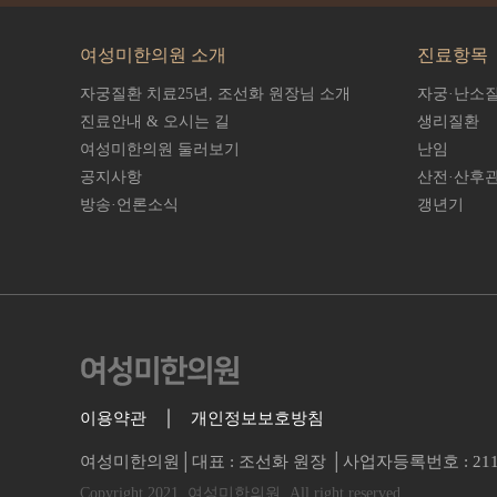
여성미한의원 소개
진료항목
자궁질환 치료25년,
조선화 원장님 소개
자궁·난소
진료안내 & 오시는 길
생리질환
여성미한의원 둘러보기
난임
공지사항
산전·산후
방송·언론소식
갱년기
이용약관
개인정보보호방침
여성미한의원│대표 : 조선화 원장 │사업자등록번호 : 211-90-
Copyright 2021. 여성미한의원. All right reserved.