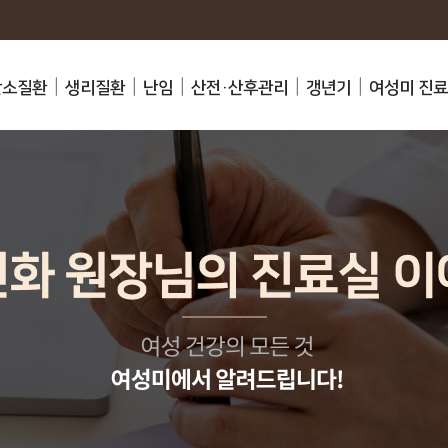
난소질환
생리질환
난임
산전·산후관리
갱년기
여성미 진