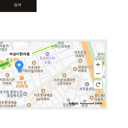
검색
여성미한의원
100m
로드뷰
길찾기
지도 크게 보기