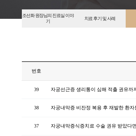
조선화 원장님의 진료실 이야
치료 후기 및 사례
기
번호
39
자궁선근증 생리통이 심해 적출 권유까
38
자궁내막증 비잔정 복용 후 재발한 환자
37
자궁내막증식증치료 수술 권유 받았다면,