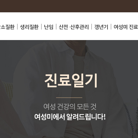
난소질환
생리질환
난임
산전·산후관리
갱년기
여성미 진