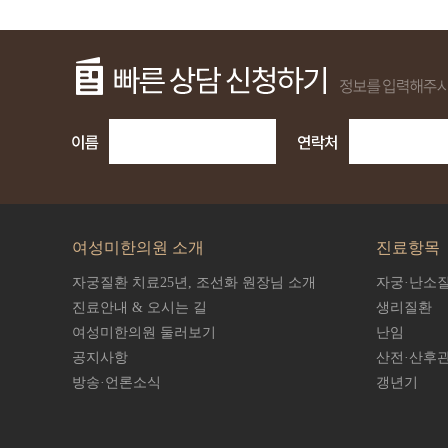
여성미한의원 소개
진료항목
자궁질환 치료25년,
조선화 원장님 소개
자궁·난소
진료안내 & 오시는 길
생리질환
여성미한의원 둘러보기
난임
공지사항
산전·산후
방송·언론소식
갱년기