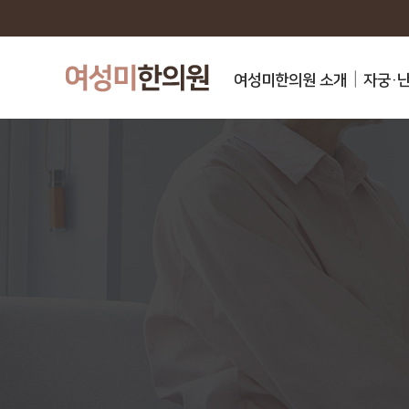
여성미한의원 소개
자궁·