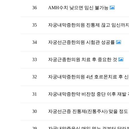
36
AMH수치 낮으면 임신 불가능
35
자궁내막증한의원 진통제 끊고 임신까
34
자궁선근증한의원 시험관 성공률
33
자궁근종한의원 치료 후 중요한 것
32
자궁내막증한의원 4년 호르몬치료 후
31
자궁내막증한약 비잔정 중단 이후 재발
30
29
자궁내막증음식 매일 먹는 것부터 달라