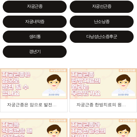
자궁근종
자궁선근증
자궁내막증
난소낭종
생리통
다낭성난소증후군
갱년기
자궁근종은 암으로 발전될 수 있나요
자궁근종 한방치료의 원리는 무엇인가요