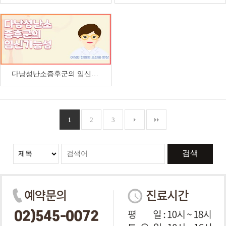
다낭성난소증후군의 임신가능성
2
3
1
검색