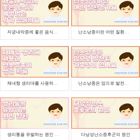
자궁내막증에 좋은 음식과 예방법은 뭐가 있을까요
난소낭종이란 어떤 질환인가요
체내형 생리대를 사용하면 난소낭종이 생길 확률이 높…
난소낭종은 암으로 발전될 가능성이 있나요
생리통을 유발하는 원인 질환
다낭성난소증후군의 원인