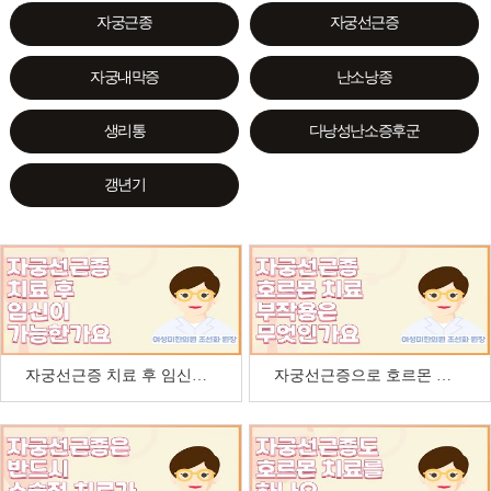
자궁근종
자궁선근증
자궁내막증
난소낭종
생리통
다낭성난소증후군
갱년기
자궁선근증 치료 후 임신이 가능한가요
자궁선근증으로 호르몬 치료를 받으면 부작용은 무엇인…