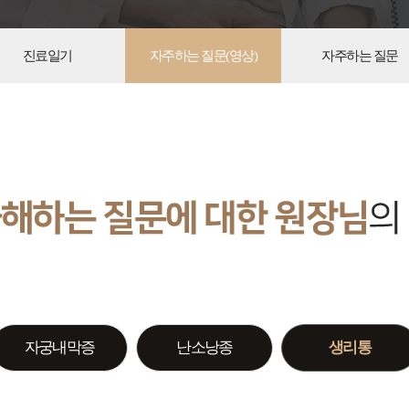
진료일기
자주하는 질문(영상)
자주하는 질문
자궁내막증
난소낭종
생리통