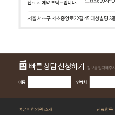
여성미한의원 소개
진료항목