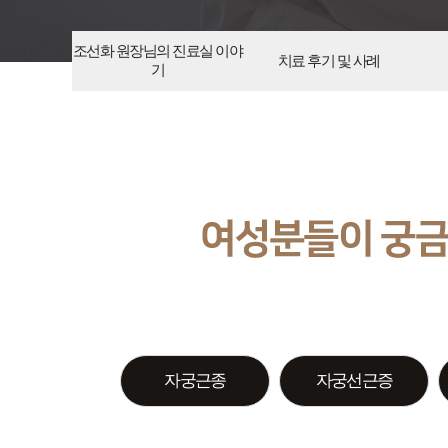
조선화 원장님의 진료실 이야
치료 후기 및 사례
기
자궁근종
자궁선근증