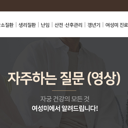
난소질환
생리질환
난임
산전·산후관리
갱년기
여성미 진