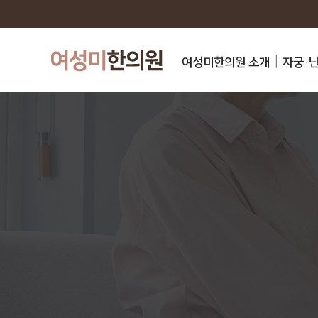
여성미한의원 소개
자궁·