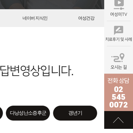
네이버 지식인
여성건강
다낭성난소증후군
갱년기