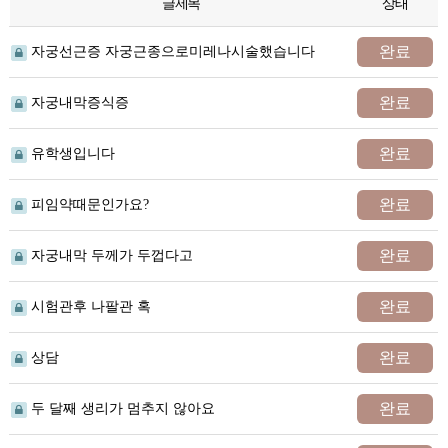
글제목
상태
완료
자궁선근증 자궁근종으로미레나시술했습니다
완료
자궁내막증식증
완료
유학생입니다
완료
피임약때문인가요?
완료
자궁내막 두께가 두껍다고
완료
시험관후 나팔관 혹
완료
상담
완료
두 달째 생리가 멈추지 않아요