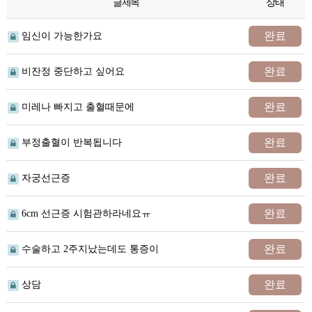
글제목
상태
완료
임신이 가능한가요
완료
비잔정 중단하고 싶어요
완료
미레나 빠지고 출혈때문에
완료
부정출혈이 반복됩니다
완료
자궁선근증
완료
6cm 선근증 시험관하라네요ㅠ
완료
수술하고 2주지났는데도 통증이
완료
상담