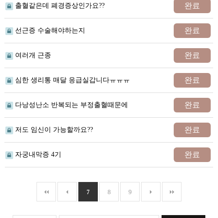
완료
출혈같은데 폐경증상인가요??
완료
선근증 수술해야하는지
완료
여러개 근종
완료
심한 생리통 매달 응급실갑니다ㅠㅠㅠ
완료
다낭성난소 반복되는 부정출혈때문에
완료
저도 임신이 가능할까요??
완료
자궁내막증 4기
8
9
7