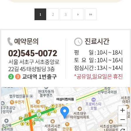
2
3
1
여성미한의원